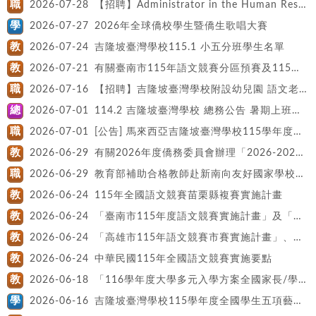
職
2026-07-28
【招聘】Administrator in the Human Resources 總務處人事專員
學
2026-07-27
2026年全球僑校學生暨僑生歌唱大賽
教
2026-07-24
吉隆坡臺灣學校115.1 小五分班學生名單
教
2026-07-21
有關臺南市115年語文競賽分區預賽及115年度本土語文讀者劇場競賽報名事宜
職
2026-07-16
【招聘】吉隆坡臺灣學校附設幼兒園 語文老師及助理老師
總
2026-07-01
114.2 吉隆坡臺灣學校 總務公告 暑期上班時間
職
2026-07-01
[公告] 馬來西亞吉隆坡臺灣學校115學年度第3次教師甄選簡章
教
2026-06-29
有關2026年度僑務委員會辦理「2026-2027年國際數位學伴計畫」事
職
2026-06-29
教育部補助合格教師赴新南向友好國家學校任教115學年度海外臺灣學校第2次教師甄選簡章
教
2026-06-24
115年全國語文競賽苗栗縣複賽實施計畫
教
2026-06-24
「臺南市115年度語文競賽實施計畫」及「臺南市115、年度本土語文讀者劇場競賽計畫」
教
2026-06-24
「高雄市115年語文競賽市賽實施計畫」、「115年語文競賽本土語文讀者劇場競賽計畫」
教
2026-06-24
中華民國115年全國語文競賽實施要點
教
2026-06-18
「116學年度大學多元入學方案全國家長/學 生分區說明會」相關資訊
學
2026-06-16
吉隆坡臺灣學校115學年度全國學生五項藝術比賽期程表