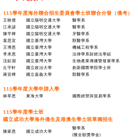
115學年度
海外聯合招生委員會學士班聯合分發
（僑考）
王映傑
國立陽明交通大學
醫學系
江承諺
國立陽明交通大學
醫學系
陳芊樺
國立陽明交通大學
牙醫學系
葉思宜
國立臺灣大學
獸醫學系
王博恩
國立臺灣大學
機械工程學系
李承恩
國立臺灣大學
法律學系財經法學組
沈鉦淵
國立臺灣大學
生物產業傳播暨發展學系
丘宇軒
國立政治大學
創新國際學院學士班
蔣宜樺
國立嘉義大學
獸醫學系
115學年度大學申請入學
林莘恩
東海大學
國際經營與貿易學系
115學年度學士班
國立成功大學
海外僑生及港澳生學士班單獨招生
醫學系
陳家恩
國立成功大學
(獲全額獎學金)