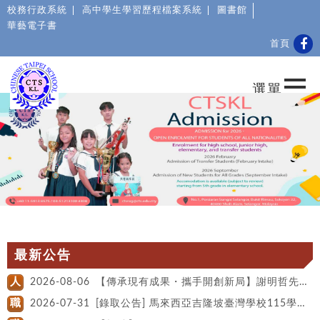
校務行政系統
高中學生學習歷程檔案系統
圖書館
華藝電子書
首頁
最新公告
人
2026-08-06
【傳承現有成果・攜手開創新局】謝明哲先生接任吉隆坡臺灣學校校長
職
2026-07-31
[錄取公告] 馬來西亞吉隆坡臺灣學校115學年度教師甄選結果