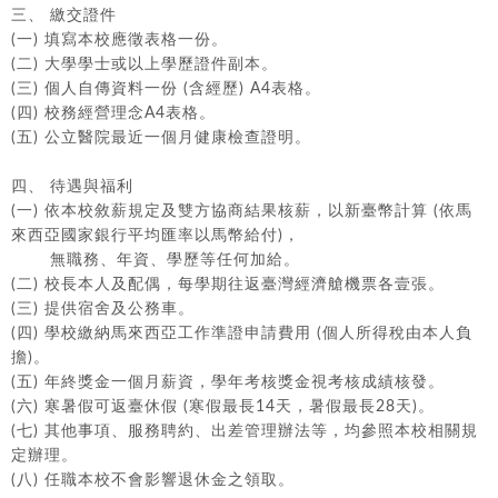
三、 繳交證件
(一) 填寫本校應徵表格一份。
(二) 大學學士或以上學歷證件副本。
(三) 個人自傳資料一份 (含經歷) A4表格。
(四) 校務經營理念A4表格。
(五) 公立醫院最近一個月健康檢查證明。
四、 待遇與福利
(一) 依本校敘薪規定及雙方協商結果核薪，以新臺幣計算 (依馬
來西亞國家銀行平均匯率以馬幣給付)，
無職務、年資、學歷等任何加給。
(二) 校長本人及配偶，每學期往返臺灣經濟艙機票各壹張。
(三) 提供宿舍及公務車。
(四) 學校繳納馬來西亞工作準證申請費用 (個人所得稅由本人負
擔)。
(五) 年終獎金一個月薪資，學年考核獎金視考核成績核發。
(六) 寒暑假可返臺休假 (寒假最長14天，暑假最長28天)。
(七) 其他事項、服務聘約、出差管理辦法等，均參照本校相關規
定辦理。
(八) 任職本校不會影響退休金之領取。