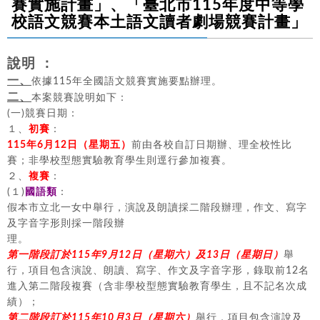
賽實施計畫」、「臺北市115年度中等學
校語文競賽本土語文讀者劇場競賽計畫」
說明 ：
一、
依據115年全國語文競賽實施要點辦理。
二、
本案競賽說明如下：
(一)競賽日期：
１、
初賽
：
115年6月12日（星期五）
前由各校自訂日期辦、理全校性比
賽；非學校型態實驗教育學生則逕行參加複賽。
２、
複賽
：
(１)
國語類
：
假本市立北一女中舉行，演說及朗讀採二階段辦理，作文、寫字
及字音字形則採一階段辦
理。
第一階段訂於115年9月12日（星期六）及13日（星期日）
舉
行，項目包含演說、朗讀、寫字、作文及字音字形，錄取前12名
進入第二階段複賽（含非學校型態實驗教育學生，且不記名次成
績）；
第二階段訂於115年10月3日（星期六）
舉行，項目包含演說及