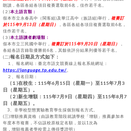
朗讀，各區各組各項目複賽選取前6名，佳作若干名。
(２)
本土語言類：
假本市立永春高中（閩客組)及華江高中（族語組)舉行，
複賽訂
於115年9月13日（星期日）
，各區各組各項目複賽選取前6名，
佳作若干名。
(３)
本土語讀者劇場類：
假本市立三民國中舉行，
複賽訂於115年9月20日（星期日）
，
各組各語言錄取優勝前6名，其餘依評分結果列優等若干名。
報名日期及方式如下：
(二)
１、報名網站：臺北市語文競賽線上報名系統網址：
https://language.tp.edu.tw/
。
２、報名日期：
(１)在校生：115年6月15日（星期一）至115年7月3
日（星期五）。
(２)新生增額：115年7月9日（星期四）至115年8月7
日（星期五）。
3、非學校型態實驗教育學生採個別報名方式。
(三)增額推薦資格（由該教育階段就讀學校「增額」推薦參加本
年度本市複賽，不佔該校原核定名額，並以1次為
限，增額推薦者學校需上傳得獎證明）