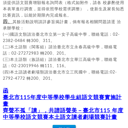
須提供語文競賽增額報名詢問表（格式如附件，請各 校參酌使用
本表單進行調查，並得依照學校需求調整） ，使新生及家長知悉
比賽資訊，以能於期限內完成報名。
四、
其餘活動說明請詳參旨揭計畫，倘有報名相關問題請逕 洽
承辦學校：
(一)國語文類請洽臺北市立第一女子高級中學，聯絡電話：02-
2382-0484 轉300、311。
(二)本土語類（閩客組）請洽臺北市立永春高級中學，聯絡電
話：02-27272983 轉200、201。
(三)本土語類（族語組）請洽臺北市立華江高級中學，聯絡電
話：02-23019946 轉111、116。
(四)本土語讀者劇場類請洽臺北市立三民國中，聯絡電話:02-
2792-4772 轉200、201。
函
臺北市115年度中等學校學生組語文競賽實施計
畫
齊聲不孤「讀」，共譜語聲美－臺北市115 年度
中等學校語文競賽本土語文讀者劇場競賽計畫