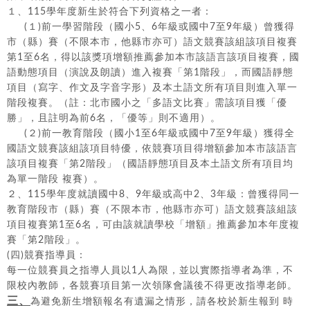
１、115學年度新生於符合下列資格之一者：
(１)前一學習階段（國小5、6年級或國中7至9年級）曾獲得
市（縣）賽（不限本市，他縣市亦可）語文競賽該組該項目複賽
第1至6名，得以該獎項增額推薦參加本市該語言該項目複賽，國
語動態項目（演說及朗讀）進入複賽「第1階段」，而國語靜態
項目（寫字、作文及字音字形）及本土語文所有項目則進入單一
階段複賽。（註：北市國小之「多語文比賽」需該項目獲「優
勝」，且註明為前6名，「優等」則不適用）。
(２)前一教育階段（國小1至6年級或國中7至9年級）獲得全
國語文競賽該組該項目特優，依競賽項目得增額參加本市該語言
該項目複賽「第2階段」（國語靜態項目及本土語文所有項目均
為單一階段 複賽）。
２、115學年度就讀國中8、9年級或高中2、3年級：曾獲得同一
教育階段市（縣）賽（不限本市，他縣市亦可）語文競賽該組該
項目複賽第1至6名，可由該就讀學校「增額」推薦參加本年度複
賽「第2階段」。
(四)競賽指導員：
每一位競賽員之指導人員以1人為限，並以實際指導者為準，不
限校內教師，各競賽項目第一次領隊會議後不得更改指導老師。
三、
為避免新生增額報名有遺漏之情形，請各校於新生報到 時