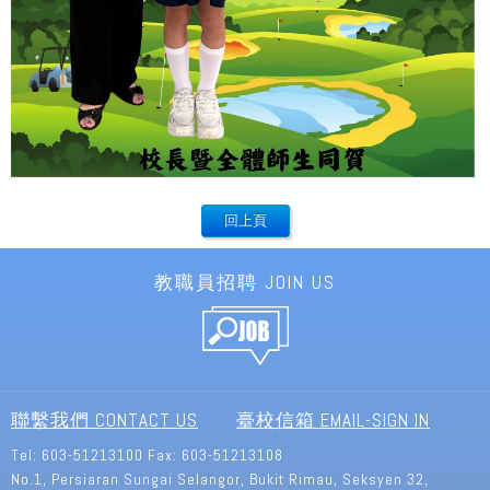
教職員招聘 JOIN US
聯繫我們 CONTACT US
臺校信箱 EMAIL-SIGN IN
Tel:
603-51213100
Fax: 603-51213108
No.1, Persiaran Sungai Selangor,
Bukit Rimau, Seksyen 32,