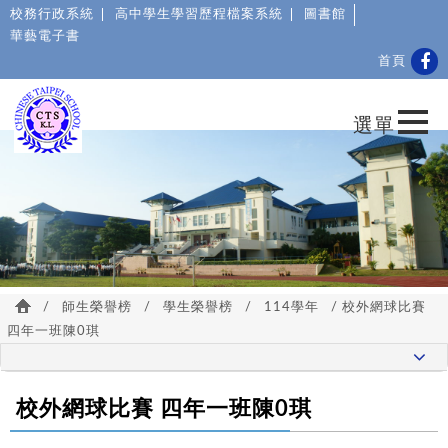
校務行政系統
高中學生學習歷程檔案系統
圖書館
華藝電子書
首頁
/
師生榮譽榜
/
學生榮譽榜
/
114學年
/ 校外網球比賽
四年一班陳0琪
校外網球比賽 四年一班陳0琪